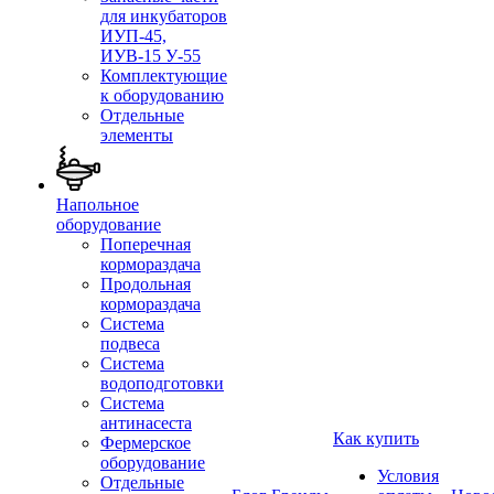
для инкубаторов
ИУП-45,
ИУВ-15 У-55
Комплектующие
к оборудованию
Отдельные
элементы
Напольное
оборудование
Поперечная
кормораздача
Продольная
кормораздача
Система
подвеса
Система
водоподготовки
Система
антинасеста
Как купить
Фермерское
оборудование
Условия
Отдельные