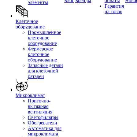
Блог
Бренды
оплаты
Ново
элементы
Гарантия
на товар
Клеточное
оборудование
Промышленное
клеточное
оборудование
Фермерское
клеточное
оборудование
Запасные детали
для клеточной
батареи
Микроклимат
Приточно-
вытяжная
вентиляция
Светофильтры
Обогреватели
Автоматика для
микроклимата