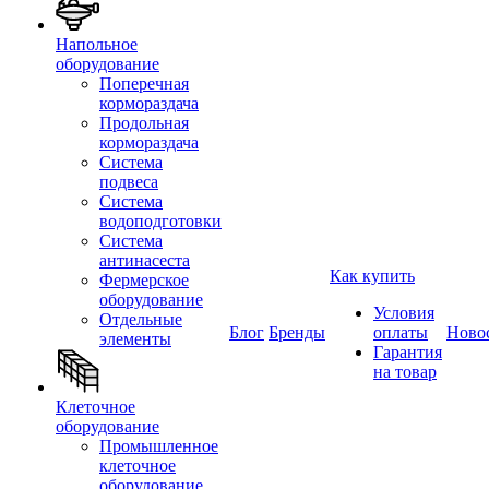
Напольное
оборудование
Поперечная
кормораздача
Продольная
кормораздача
Система
подвеса
Система
водоподготовки
Система
антинасеста
Как купить
Фермерское
оборудование
Условия
Отдельные
Блог
Бренды
оплаты
Ново
элементы
Гарантия
на товар
Клеточное
оборудование
Промышленное
клеточное
оборудование