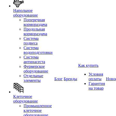
Напольное
оборудование
Поперечная
кормораздача
Продольная
кормораздача
Система
подвеса
Система
водоподготовки
Система
антинасеста
Как купить
Фермерское
оборудование
Условия
Отдельные
Блог
Бренды
оплаты
Ново
элементы
Гарантия
на товар
Клеточное
оборудование
Промышленное
клеточное
оборудование