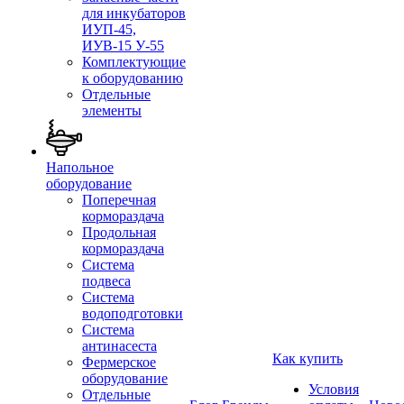
для инкубаторов
ИУП-45,
ИУВ-15 У-55
Комплектующие
к оборудованию
Отдельные
элементы
Напольное
оборудование
Поперечная
кормораздача
Продольная
кормораздача
Система
подвеса
Система
водоподготовки
Система
антинасеста
Как купить
Фермерское
оборудование
Условия
Отдельные