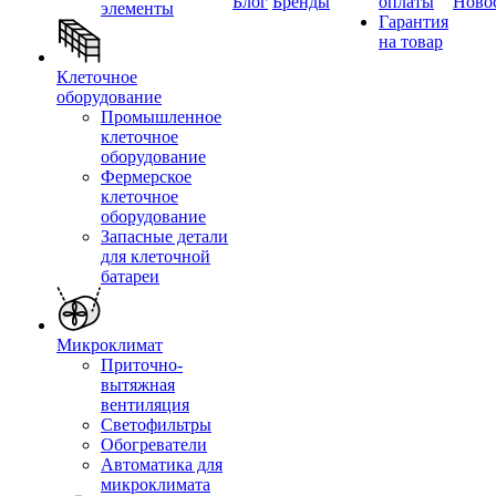
Блог
Бренды
оплаты
Ново
элементы
Гарантия
на товар
Клеточное
оборудование
Промышленное
клеточное
оборудование
Фермерское
клеточное
оборудование
Запасные детали
для клеточной
батареи
Микроклимат
Приточно-
вытяжная
вентиляция
Светофильтры
Обогреватели
Автоматика для
микроклимата