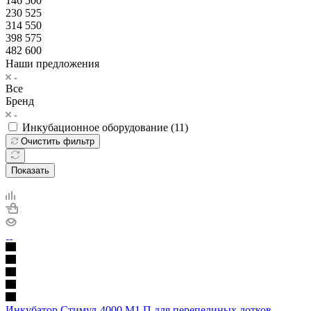
146 500
230 525
314 550
398 575
482 600
Наши предложения
Все
Бренд
Инкубационное оборудование (
11
)
Очистить фильтр
Показать
Инкубатор Стимул-4000 М1 П для перепелиных лотков