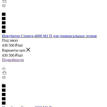
Инкубатор Стимул-4000 М1 П для универсальных лотков
Под заказ
430 500
₽
/шт
Варианты цен
430 500
₽
/шт
Подробности