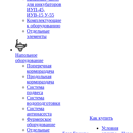
для инкубаторов
ИУП-45,
ИУВ-15 У-55
Комплектующие
к оборудованию
Отдельные
элементы
Напольное
оборудование
Поперечная
кормораздача
Продольная
кормораздача
Система
подвеса
Система
водоподготовки
Система
антинасеста
Как купить
Фермерское
оборудование
Условия
Отдельные