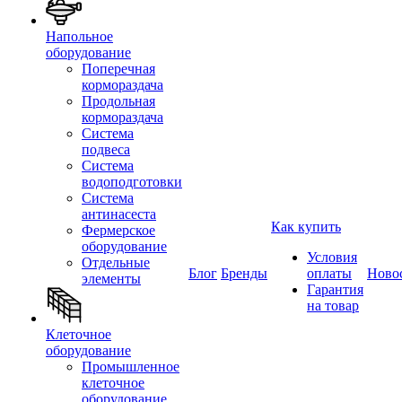
Напольное
оборудование
Поперечная
кормораздача
Продольная
кормораздача
Система
подвеса
Система
водоподготовки
Система
антинасеста
Как купить
Фермерское
оборудование
Условия
Отдельные
Блог
Бренды
оплаты
Ново
элементы
Гарантия
на товар
Клеточное
оборудование
Промышленное
клеточное
оборудование