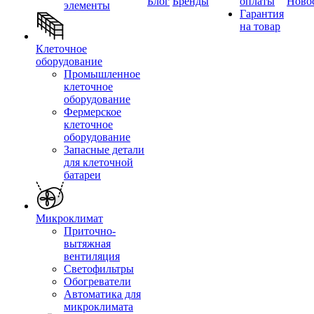
Блог
Бренды
оплаты
Ново
элементы
Гарантия
на товар
Клеточное
оборудование
Промышленное
клеточное
оборудование
Фермерское
клеточное
оборудование
Запасные детали
для клеточной
батареи
Микроклимат
Приточно-
вытяжная
вентиляция
Светофильтры
Обогреватели
Автоматика для
микроклимата