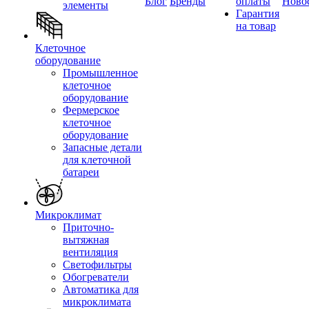
Блог
Бренды
оплаты
Ново
элементы
Гарантия
на товар
Клеточное
оборудование
Промышленное
клеточное
оборудование
Фермерское
клеточное
оборудование
Запасные детали
для клеточной
батареи
Микроклимат
Приточно-
вытяжная
вентиляция
Светофильтры
Обогреватели
Автоматика для
микроклимата