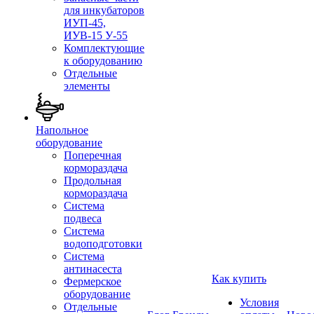
для инкубаторов
ИУП-45,
ИУВ-15 У-55
Комплектующие
к оборудованию
Отдельные
элементы
Напольное
оборудование
Поперечная
кормораздача
Продольная
кормораздача
Система
подвеса
Система
водоподготовки
Система
антинасеста
Как купить
Фермерское
оборудование
Условия
Отдельные