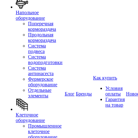
Напольное
оборудование
Поперечная
кормораздача
Продольная
кормораздача
Система
подвеса
Система
водоподготовки
Система
антинасеста
Как купить
Фермерское
оборудование
Условия
Отдельные
Блог
Бренды
оплаты
Ново
элементы
Гарантия
на товар
Клеточное
оборудование
Промышленное
клеточное
оборудование