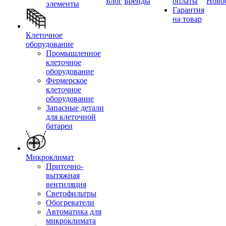
Блог
Бренды
оплаты
Ново
элементы
Гарантия
на товар
Клеточное
оборудование
Промышленное
клеточное
оборудование
Фермерское
клеточное
оборудование
Запасные детали
для клеточной
батареи
Микроклимат
Приточно-
вытяжная
вентиляция
Светофильтры
Обогреватели
Автоматика для
микроклимата