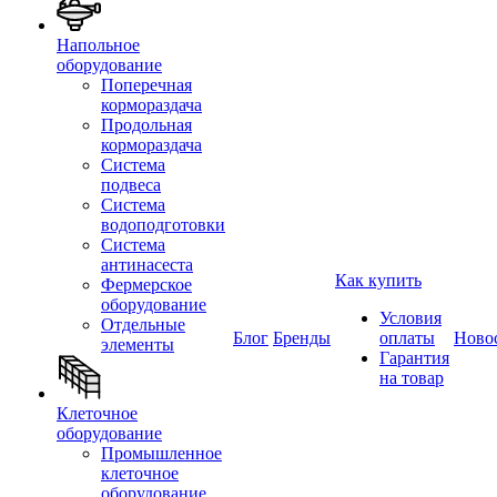
Напольное
оборудование
Поперечная
кормораздача
Продольная
кормораздача
Система
подвеса
Система
водоподготовки
Система
антинасеста
Как купить
Фермерское
оборудование
Условия
Отдельные
Блог
Бренды
оплаты
Ново
элементы
Гарантия
на товар
Клеточное
оборудование
Промышленное
клеточное
оборудование