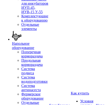
для инкубаторов
ИУП-45,
ИУВ-15 У-55
Комплектующие
к оборудованию
Отдельные
элементы
Напольное
оборудование
Поперечная
кормораздача
Продольная
кормораздача
Система
подвеса
Система
водоподготовки
Система
антинасеста
Как купить
Фермерское
оборудование
Условия
Отдельные