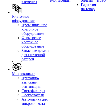
Блог
Бренды
оплаты
Ново
элементы
Гарантия
на товар
Клеточное
оборудование
Промышленное
клеточное
оборудование
Фермерское
клеточное
оборудование
Запасные детали
для клеточной
батареи
Микроклимат
Приточно-
вытяжная
вентиляция
Светофильтры
Обогреватели
Автоматика для
микроклимата