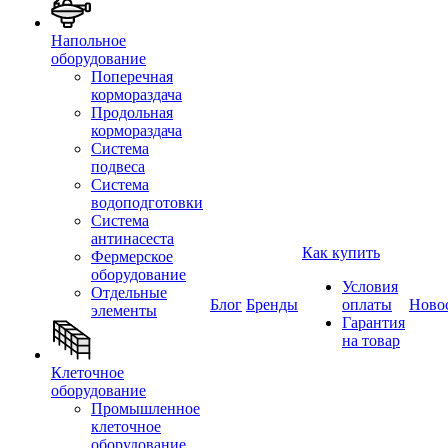
Напольное
оборудование
Поперечная
кормораздача
Продольная
кормораздача
Система
подвеса
Система
водоподготовки
Система
антинасеста
Как купить
Фермерское
оборудование
Условия
Отдельные
Блог
Бренды
оплаты
Ново
элементы
Гарантия
на товар
Клеточное
оборудование
Промышленное
клеточное
оборудование