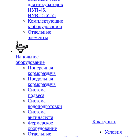
для инкубаторов
ИУП-45,
ИУВ-15 У-55
Комплектующие
к оборудованию
Отдельные
элементы
Напольное
оборудование
Поперечная
кормораздача
Продольная
кормораздача
Система
подвеса
Система
водоподготовки
Система
антинасеста
Как купить
Фермерское
оборудование
Условия
Отдельные