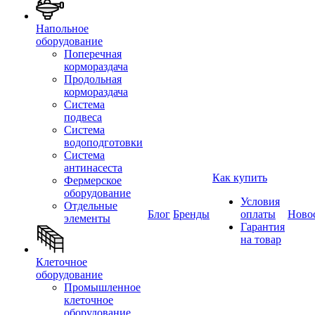
Напольное
оборудование
Поперечная
кормораздача
Продольная
кормораздача
Система
подвеса
Система
водоподготовки
Система
антинасеста
Как купить
Фермерское
оборудование
Условия
Отдельные
Блог
Бренды
оплаты
Ново
элементы
Гарантия
на товар
Клеточное
оборудование
Промышленное
клеточное
оборудование