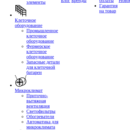
Блог
Бренды
оплаты
Ново
элементы
Гарантия
на товар
Клеточное
оборудование
Промышленное
клеточное
оборудование
Фермерское
клеточное
оборудование
Запасные детали
для клеточной
батареи
Микроклимат
Приточно-
вытяжная
вентиляция
Светофильтры
Обогреватели
Автоматика для
микроклимата