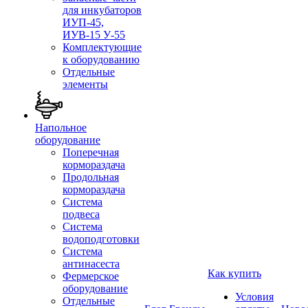
для инкубаторов
ИУП-45,
ИУВ-15 У-55
Комплектующие
к оборудованию
Отдельные
элементы
Напольное
оборудование
Поперечная
кормораздача
Продольная
кормораздача
Система
подвеса
Система
водоподготовки
Система
антинасеста
Как купить
Фермерское
оборудование
Условия
Отдельные