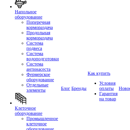
Напольное
оборудование
Поперечная
кормораздача
Продольная
кормораздача
Система
подвеса
Система
водоподготовки
Система
антинасеста
Как купить
Фермерское
оборудование
Условия
Отдельные
Блог
Бренды
оплаты
Ново
элементы
Гарантия
на товар
Клеточное
оборудование
Промышленное
клеточное
оборудование