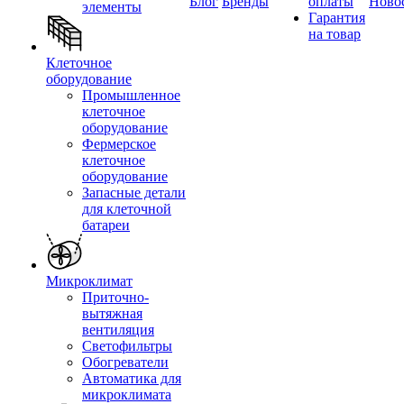
Блог
Бренды
оплаты
Ново
элементы
Гарантия
на товар
Клеточное
оборудование
Промышленное
клеточное
оборудование
Фермерское
клеточное
оборудование
Запасные детали
для клеточной
батареи
Микроклимат
Приточно-
вытяжная
вентиляция
Светофильтры
Обогреватели
Автоматика для
микроклимата