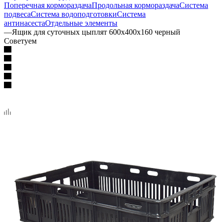
Поперечная кормораздача
Продольная кормораздача
Система
подвеса
Система водоподготовки
Система
антинасеста
Отдельные элементы
—
Ящик для суточных цыплят 600х400х160 черный
Советуем