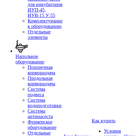
для инкубаторов
ИУП-45,
ИУВ-15 У-55
Комплектующие
к оборудованию
Отдельные
элементы
Напольное
оборудование
Поперечная
кормораздача
Продольная
кормораздача
Система
подвеса
Система
водоподготовки
Система
антинасеста
Как купить
Фермерское
оборудование
Условия
Отдельные