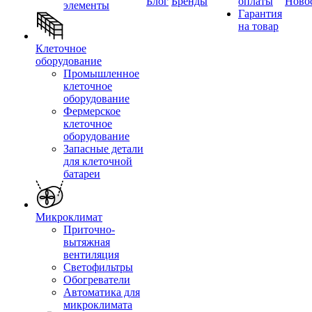
Блог
Бренды
оплаты
Ново
элементы
Гарантия
на товар
Клеточное
оборудование
Промышленное
клеточное
оборудование
Фермерское
клеточное
оборудование
Запасные детали
для клеточной
батареи
Микроклимат
Приточно-
вытяжная
вентиляция
Светофильтры
Обогреватели
Автоматика для
микроклимата