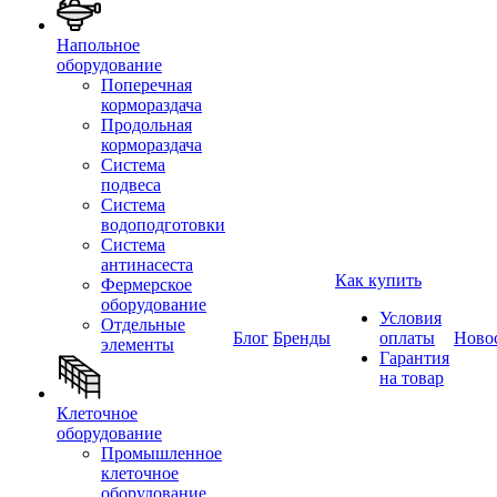
Напольное
оборудование
Поперечная
кормораздача
Продольная
кормораздача
Система
подвеса
Система
водоподготовки
Система
антинасеста
Как купить
Фермерское
оборудование
Условия
Отдельные
Блог
Бренды
оплаты
Ново
элементы
Гарантия
на товар
Клеточное
оборудование
Промышленное
клеточное
оборудование