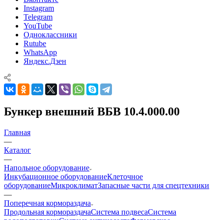
Instagram
Telegram
YouTube
Одноклассники
Rutube
WhatsApp
Яндекс.Дзен
Бункер внешний ВБВ 10.4.000.00
Главная
—
Каталог
—
Напольное оборудование
Инкубационное оборудование
Клеточное
оборудование
Микроклимат
Запасные части для спецтехники
—
Поперечная кормораздача
Продольная кормораздача
Система подвеса
Система