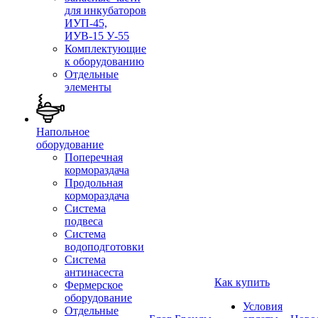
для инкубаторов
ИУП-45,
ИУВ-15 У-55
Комплектующие
к оборудованию
Отдельные
элементы
Напольное
оборудование
Поперечная
кормораздача
Продольная
кормораздача
Система
подвеса
Система
водоподготовки
Система
антинасеста
Как купить
Фермерское
оборудование
Условия
Отдельные