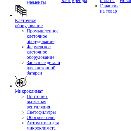
Блог
Бренды
оплаты
Ново
элементы
Гарантия
на товар
Клеточное
оборудование
Промышленное
клеточное
оборудование
Фермерское
клеточное
оборудование
Запасные детали
для клеточной
батареи
Микроклимат
Приточно-
вытяжная
вентиляция
Светофильтры
Обогреватели
Автоматика для
микроклимата