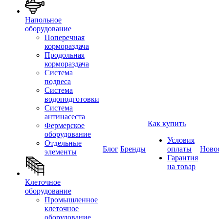
Напольное
оборудование
Поперечная
кормораздача
Продольная
кормораздача
Система
подвеса
Система
водоподготовки
Система
антинасеста
Как купить
Фермерское
оборудование
Условия
Отдельные
Блог
Бренды
оплаты
Ново
элементы
Гарантия
на товар
Клеточное
оборудование
Промышленное
клеточное
оборудование