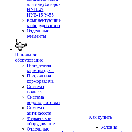
для инкубаторов
ИУП-45,
ИУВ-15 У-55
Комплектующие
к оборудованию
Отдельные
элементы
Напольное
оборудование
Поперечная
кормораздача
Продольная
кормораздача
Система
подвеса
Система
водоподготовки
Система
антинасеста
Как купить
Фермерское
оборудование
Условия
Отдельные