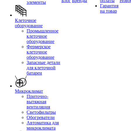
Блог
Бренды
оплаты
Ново
элементы
Гарантия
на товар
Клеточное
оборудование
Промышленное
клеточное
оборудование
Фермерское
клеточное
оборудование
Запасные детали
для клеточной
батареи
Микроклимат
Приточно-
вытяжная
вентиляция
Светофильтры
Обогреватели
Автоматика для
микроклимата