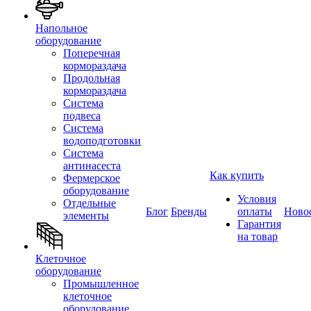
Напольное
оборудование
Поперечная
кормораздача
Продольная
кормораздача
Система
подвеса
Система
водоподготовки
Система
антинасеста
Как купить
Фермерское
оборудование
Условия
Отдельные
Блог
Бренды
оплаты
Ново
элементы
Гарантия
на товар
Клеточное
оборудование
Промышленное
клеточное
оборудование