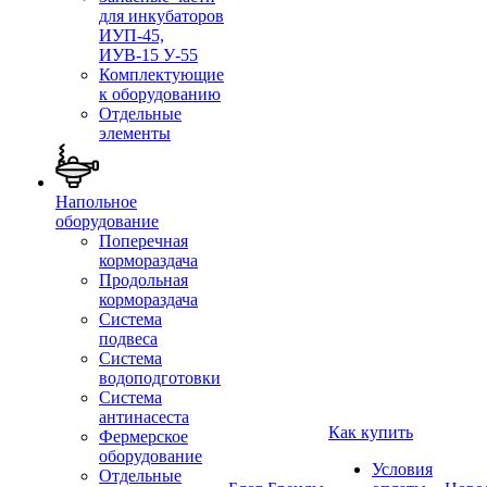
для инкубаторов
ИУП-45,
ИУВ-15 У-55
Комплектующие
к оборудованию
Отдельные
элементы
Напольное
оборудование
Поперечная
кормораздача
Продольная
кормораздача
Система
подвеса
Система
водоподготовки
Система
антинасеста
Как купить
Фермерское
оборудование
Условия
Отдельные