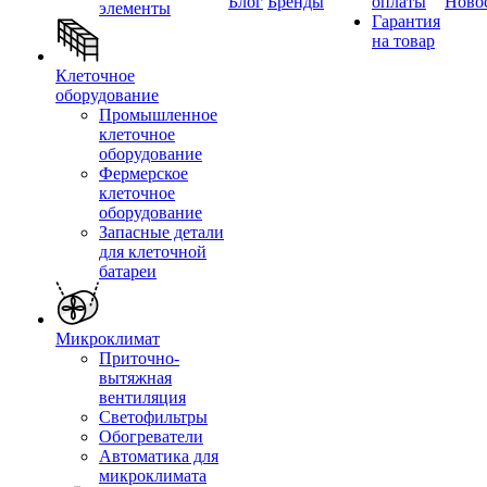
Блог
Бренды
оплаты
Ново
элементы
Гарантия
на товар
Клеточное
оборудование
Промышленное
клеточное
оборудование
Фермерское
клеточное
оборудование
Запасные детали
для клеточной
батареи
Микроклимат
Приточно-
вытяжная
вентиляция
Светофильтры
Обогреватели
Автоматика для
микроклимата