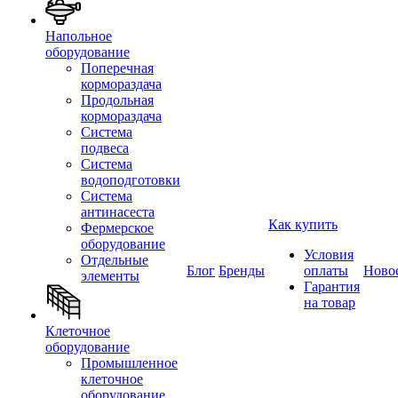
Напольное
оборудование
Поперечная
кормораздача
Продольная
кормораздача
Система
подвеса
Система
водоподготовки
Система
антинасеста
Как купить
Фермерское
оборудование
Условия
Отдельные
Блог
Бренды
оплаты
Ново
элементы
Гарантия
на товар
Клеточное
оборудование
Промышленное
клеточное
оборудование