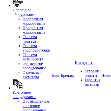
Напольное
оборудование
Поперечная
кормораздача
Продольная
кормораздача
Система
подвеса
Система
водоподготовки
Система
антинасеста
Как купить
Фермерское
оборудование
Условия
Отдельные
Блог
Бренды
оплаты
Ново
элементы
Гарантия
на товар
Клеточное
оборудование
Промышленное
клеточное
оборудование