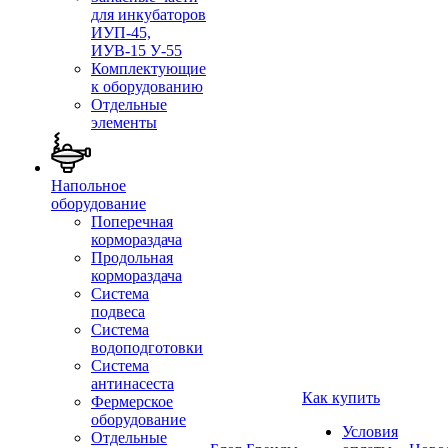
для инкубаторов
ИУП-45,
ИУВ-15 У-55
Комплектующие
к оборудованию
Отдельные
элементы
Напольное
оборудование
Поперечная
кормораздача
Продольная
кормораздача
Система
подвеса
Система
водоподготовки
Система
антинасеста
Как купить
Фермерское
оборудование
Условия
Отдельные