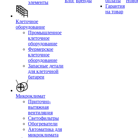
Блог
Бренды
оплаты
Ново
элементы
Гарантия
на товар
Клеточное
оборудование
Промышленное
клеточное
оборудование
Фермерское
клеточное
оборудование
Запасные детали
для клеточной
батареи
Микроклимат
Приточно-
вытяжная
вентиляция
Светофильтры
Обогреватели
Автоматика для
микроклимата