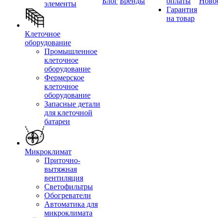
Блог
Бренды
оплаты
Ново
элементы
Гарантия
на товар
Клеточное
оборудование
Промышленное
клеточное
оборудование
Фермерское
клеточное
оборудование
Запасные детали
для клеточной
батареи
Микроклимат
Приточно-
вытяжная
вентиляция
Светофильтры
Обогреватели
Автоматика для
микроклимата