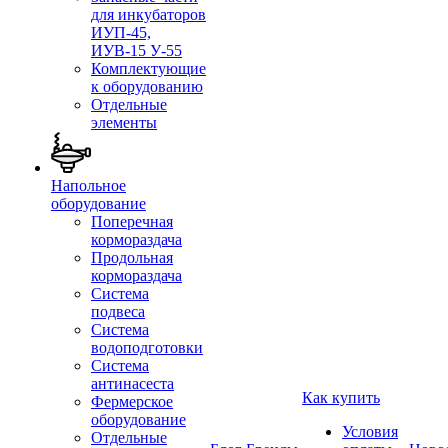
для инкубаторов
ИУП-45,
ИУВ-15 У-55
Комплектующие
к оборудованию
Отдельные
элементы
Напольное
оборудование
Поперечная
кормораздача
Продольная
кормораздача
Система
подвеса
Система
водоподготовки
Система
антинасеста
Как купить
Фермерское
оборудование
Условия
Отдельные