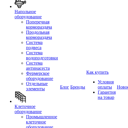
Напольное
оборудование
Поперечная
кормораздача
Продольная
кормораздача
Система
подвеса
Система
водоподготовки
Система
антинасеста
Как купить
Фермерское
оборудование
Условия
Отдельные
Блог
Бренды
оплаты
Ново
элементы
Гарантия
на товар
Клеточное
оборудование
Промышленное
клеточное
оборудование