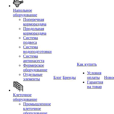
Напольное
оборудование
Поперечная
кормораздача
Продольная
кормораздача
Система
подвеса
Система
водоподготовки
Система
антинасеста
Как купить
Фермерское
оборудование
Условия
Отдельные
Блог
Бренды
оплаты
Ново
элементы
Гарантия
на товар
Клеточное
оборудование
Промышленное
клеточное
оборудование