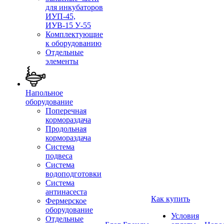
для инкубаторов
ИУП-45,
ИУВ-15 У-55
Комплектующие
к оборудованию
Отдельные
элементы
Напольное
оборудование
Поперечная
кормораздача
Продольная
кормораздача
Система
подвеса
Система
водоподготовки
Система
антинасеста
Как купить
Фермерское
оборудование
Условия
Отдельные