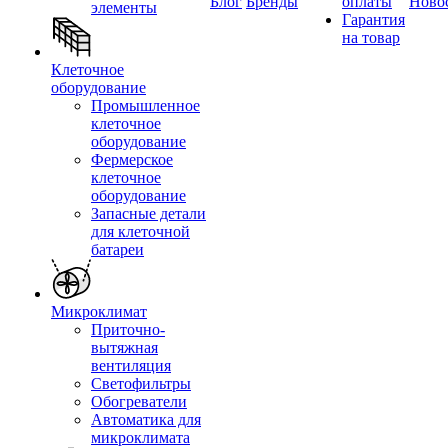
Блог
Бренды
оплаты
Ново
элементы
Гарантия
на товар
Клеточное
оборудование
Промышленное
клеточное
оборудование
Фермерское
клеточное
оборудование
Запасные детали
для клеточной
батареи
Микроклимат
Приточно-
вытяжная
вентиляция
Светофильтры
Обогреватели
Автоматика для
микроклимата