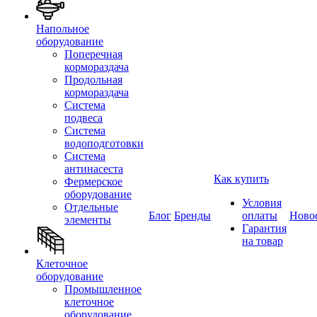
Напольное
оборудование
Поперечная
кормораздача
Продольная
кормораздача
Система
подвеса
Система
водоподготовки
Система
антинасеста
Как купить
Фермерское
оборудование
Условия
Отдельные
Блог
Бренды
оплаты
Ново
элементы
Гарантия
на товар
Клеточное
оборудование
Промышленное
клеточное
оборудование