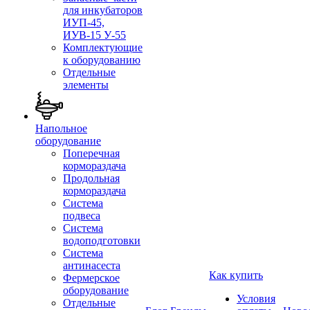
для инкубаторов
ИУП-45,
ИУВ-15 У-55
Комплектующие
к оборудованию
Отдельные
элементы
Напольное
оборудование
Поперечная
кормораздача
Продольная
кормораздача
Система
подвеса
Система
водоподготовки
Система
антинасеста
Как купить
Фермерское
оборудование
Условия
Отдельные