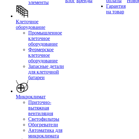
Блог
Бренды
оплаты
Ново
элементы
Гарантия
на товар
Клеточное
оборудование
Промышленное
клеточное
оборудование
Фермерское
клеточное
оборудование
Запасные детали
для клеточной
батареи
Микроклимат
Приточно-
вытяжная
вентиляция
Светофильтры
Обогреватели
Автоматика для
микроклимата