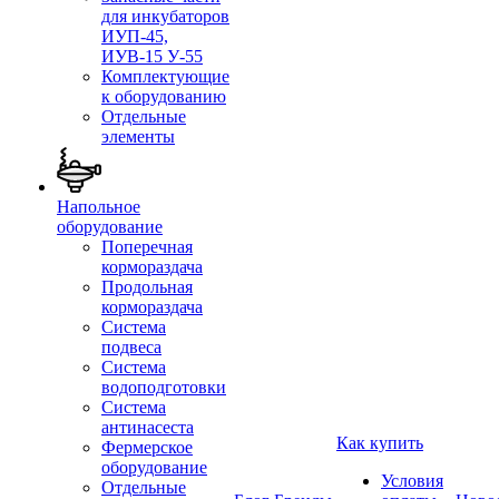
для инкубаторов
ИУП-45,
ИУВ-15 У-55
Комплектующие
к оборудованию
Отдельные
элементы
Напольное
оборудование
Поперечная
кормораздача
Продольная
кормораздача
Система
подвеса
Система
водоподготовки
Система
антинасеста
Как купить
Фермерское
оборудование
Условия
Отдельные