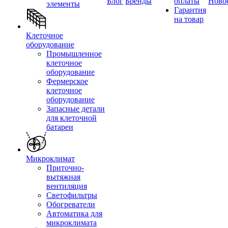
Блог
Бренды
оплаты
Ново
элементы
Гарантия
на товар
Клеточное
оборудование
Промышленное
клеточное
оборудование
Фермерское
клеточное
оборудование
Запасные детали
для клеточной
батареи
Микроклимат
Приточно-
вытяжная
вентиляция
Светофильтры
Обогреватели
Автоматика для
микроклимата