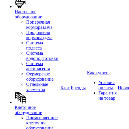
Напольное
оборудование
Поперечная
кормораздача
Продольная
кормораздача
Система
подвеса
Система
водоподготовки
Система
антинасеста
Как купить
Фермерское
оборудование
Условия
Отдельные
Блог
Бренды
оплаты
Ново
элементы
Гарантия
на товар
Клеточное
оборудование
Промышленное
клеточное
оборудование