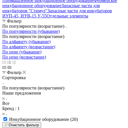
Промышленное инкубационное оборудование
Фермерское
инкубационное оборудование
Запасные части для
инкубаторов "Стимул"
Запасные части для инкубаторов
ИУП-45, ИУВ-15 У-55
Отдельные элементы
Фильтр
По популярности (возрастание)
По популярности (убывание)
По популярности (возрастание)
По алфавиту (убывание)
По алфавиту (возрастание)
По цене (убывание)
По цене (возрастание)
Фильтр
Сортировка
По популярности (возрастание)
Наши предложения
Все
Бренд
: 1
Инкубационное оборудование (
20
)
Очистить фильтр