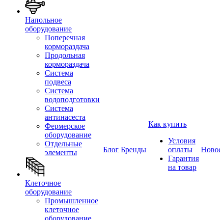
Напольное
оборудование
Поперечная
кормораздача
Продольная
кормораздача
Система
подвеса
Система
водоподготовки
Система
антинасеста
Как купить
Фермерское
оборудование
Условия
Отдельные
Блог
Бренды
оплаты
Ново
элементы
Гарантия
на товар
Клеточное
оборудование
Промышленное
клеточное
оборудование