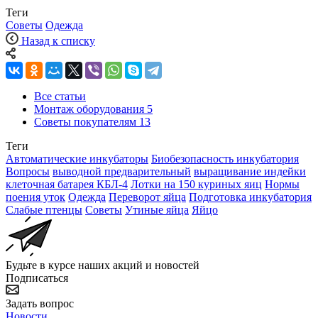
Теги
Советы
Одежда
Назад к списку
Все статьи
Монтаж оборудования
5
Советы покупателям
13
Теги
Автоматические инкубаторы
Биобезопасность инкубатория
Вопросы
выводной предварительный
выращивание индейки
клеточная батарея КБЛ-4
Лотки на 150 куриных яиц
Нормы
поения уток
Одежда
Переворот яйца
Подготовка инкубатория
Слабые птенцы
Советы
Утиные яйца
Яйцо
Будьте в курсе наших акций и новостей
Подписаться
Задать вопрос
Новости