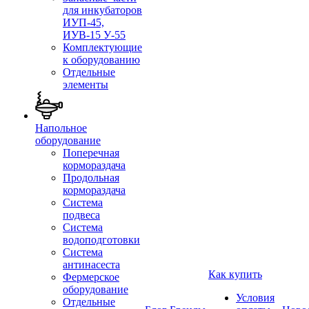
для инкубаторов
ИУП-45,
ИУВ-15 У-55
Комплектующие
к оборудованию
Отдельные
элементы
Напольное
оборудование
Поперечная
кормораздача
Продольная
кормораздача
Система
подвеса
Система
водоподготовки
Система
антинасеста
Как купить
Фермерское
оборудование
Условия
Отдельные