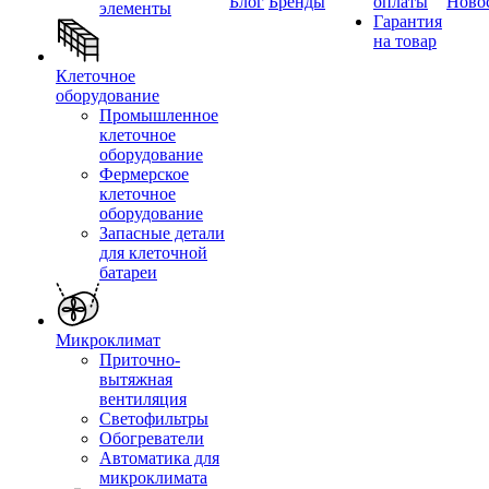
Блог
Бренды
оплаты
Ново
элементы
Гарантия
на товар
Клеточное
оборудование
Промышленное
клеточное
оборудование
Фермерское
клеточное
оборудование
Запасные детали
для клеточной
батареи
Микроклимат
Приточно-
вытяжная
вентиляция
Светофильтры
Обогреватели
Автоматика для
микроклимата