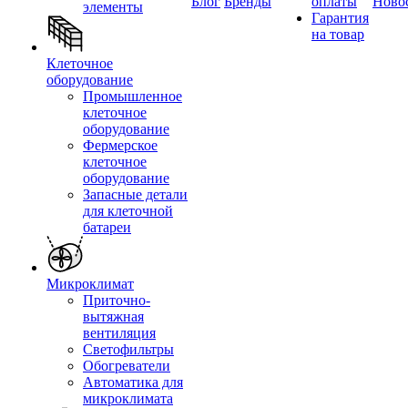
Блог
Бренды
оплаты
Ново
элементы
Гарантия
на товар
Клеточное
оборудование
Промышленное
клеточное
оборудование
Фермерское
клеточное
оборудование
Запасные детали
для клеточной
батареи
Микроклимат
Приточно-
вытяжная
вентиляция
Светофильтры
Обогреватели
Автоматика для
микроклимата