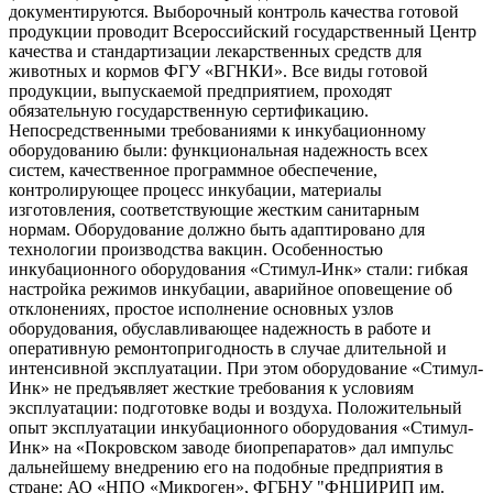
документируются. Выборочный контроль качества готовой
продукции проводит Всероссийский государственный Центр
качества и стандартизации лекарственных средств для
животных и кормов ФГУ «ВГНКИ». Все виды готовой
продукции, выпускаемой предприятием, проходят
обязательную государственную сертификацию.
Непосредственными требованиями к инкубационному
оборудованию были: функциональная надежность всех
систем, качественное программное обеспечение,
контролирующее процесс инкубации, материалы
изготовления, соответствующие жестким санитарным
нормам. Оборудование должно быть адаптировано для
технологии производства вакцин. Особенностью
инкубационного оборудования «Стимул-Инк» стали: гибкая
настройка режимов инкубации, аварийное оповещение об
отклонениях, простое исполнение основных узлов
оборудования, обуславливающее надежность в работе и
оперативную ремонтопригодность в случае длительной и
интенсивной эксплуатации. При этом оборудование «Стимул-
Инк» не предъявляет жесткие требования к условиям
эксплуатации: подготовке воды и воздуха. Положительный
опыт эксплуатации инкубационного оборудования «Стимул-
Инк» на «Покровском заводе биопрепаратов» дал импульс
дальнейшему внедрению его на подобные предприятия в
стране: АО «НПО «Микроген», ФГБНУ "ФНЦИРИП им.