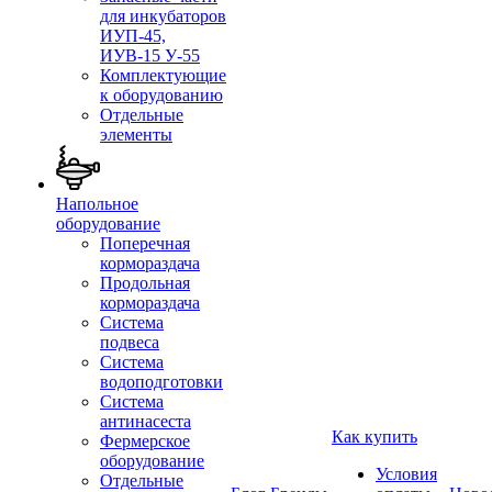
для инкубаторов
ИУП-45,
ИУВ-15 У-55
Комплектующие
к оборудованию
Отдельные
элементы
Напольное
оборудование
Поперечная
кормораздача
Продольная
кормораздача
Система
подвеса
Система
водоподготовки
Система
антинасеста
Как купить
Фермерское
оборудование
Условия
Отдельные