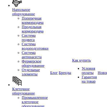
Напольное
оборудование
Поперечная
кормораздача
Продольная
кормораздача
Система
подвеса
Система
водоподготовки
Система
антинасеста
Как купить
Фермерское
оборудование
Условия
Отдельные
Блог
Бренды
оплаты
Ново
элементы
Гарантия
на товар
Клеточное
оборудование
Промышленное
клеточное
оборудование