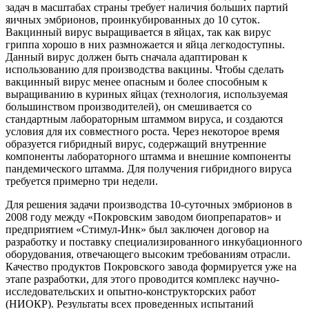
задач в масштабах страны требует наличия больших партий
яичных эмбрионов, проинкубированных до 10 суток.
Вакцинный вирус выращивается в яйцах, так как вирус
гриппа хорошо в них размножается и яйца легкодоступны.
Данный вирус должен быть сначала адаптирован к
использованию для производства вакцины. Чтобы сделать
вакцинный вирус менее опасным и более способным к
выращиванию в куриных яйцах (технология, используемая
большинством производителей), он смешивается со
стандартным лабораторным штаммом вируса, и создаются
условия для их совместного роста. Через некоторое время
образуется гибридный вирус, содержащий внутренние
компоненты лабораторного штамма и внешние компоненты
пандемического штамма. Для получения гибридного вируса
требуется примерно три недели.
Для решения задачи производства 10-суточных эмбрионов в
2008 году между «Покровским заводом биопрепаратов» и
предприятием «Стимул-Инк» был заключен договор на
разработку и поставку специализированного инкубационного
оборудования, отвечающего высоким требованиям отрасли.
Качество продуктов Покровского завода формируется уже на
этапе разработки, для этого проводится комплекс научно-
исследовательских и опытно-конструкторских работ
(НИОКР). Результаты всех проведенных испытаний