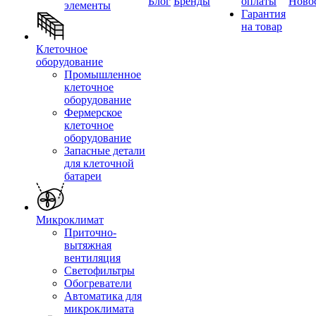
Блог
Бренды
оплаты
Ново
элементы
Гарантия
на товар
Клеточное
оборудование
Промышленное
клеточное
оборудование
Фермерское
клеточное
оборудование
Запасные детали
для клеточной
батареи
Микроклимат
Приточно-
вытяжная
вентиляция
Светофильтры
Обогреватели
Автоматика для
микроклимата