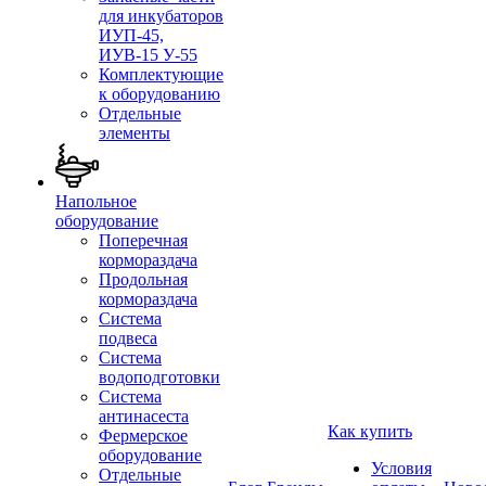
для инкубаторов
ИУП-45,
ИУВ-15 У-55
Комплектующие
к оборудованию
Отдельные
элементы
Напольное
оборудование
Поперечная
кормораздача
Продольная
кормораздача
Система
подвеса
Система
водоподготовки
Система
антинасеста
Как купить
Фермерское
оборудование
Условия
Отдельные