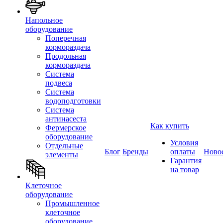
Напольное
оборудование
Поперечная
кормораздача
Продольная
кормораздача
Система
подвеса
Система
водоподготовки
Система
антинасеста
Как купить
Фермерское
оборудование
Условия
Отдельные
Блог
Бренды
оплаты
Ново
элементы
Гарантия
на товар
Клеточное
оборудование
Промышленное
клеточное
оборудование